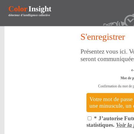
Color
Insight
détecteur d'intelligence collective
S'enregistrer
Présentez vous ici. V
seront communiquées
e
Mot de p
Confirmation du mot de 
Votre mot de passe 
une minuscule, un ch
* J’autorise Futu
statistiques.
Voir la 